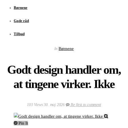
Børnene
Gode råd
Tilbud
Børnene
In
Godt design handler om,
at tingene virker. Ikke
103 Views
30. maj 2026
Be first to comment
Pin It