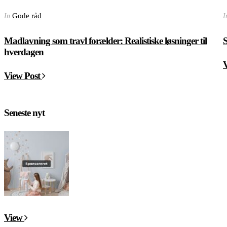
Gode råd
In
I
Madlavning som travl forælder: Realistiske løsninger til
S
hverdagen
View Post
Seneste nyt
View