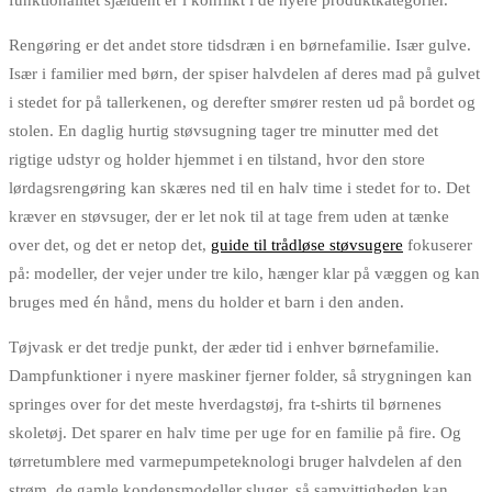
funktionalitet sjældent er i konflikt i de nyere produktkategorier.
Rengøring er det andet store tidsdræn i en børnefamilie. Især gulve.
Især i familier med børn, der spiser halvdelen af deres mad på gulvet
i stedet for på tallerkenen, og derefter smører resten ud på bordet og
stolen. En daglig hurtig støvsugning tager tre minutter med det
rigtige udstyr og holder hjemmet i en tilstand, hvor den store
lørdagsrengøring kan skæres ned til en halv time i stedet for to. Det
kræver en støvsuger, der er let nok til at tage frem uden at tænke
over det, og det er netop det,
guide til trådløse støvsugere
fokuserer
på: modeller, der vejer under tre kilo, hænger klar på væggen og kan
bruges med én hånd, mens du holder et barn i den anden.
Tøjvask er det tredje punkt, der æder tid i enhver børnefamilie.
Dampfunktioner i nyere maskiner fjerner folder, så strygningen kan
springes over for det meste hverdagstøj, fra t-shirts til børnenes
skoletøj. Det sparer en halv time per uge for en familie på fire. Og
tørretumblere med varmepumpeteknologi bruger halvdelen af den
strøm, de gamle kondensmodeller sluger, så samvittigheden kan