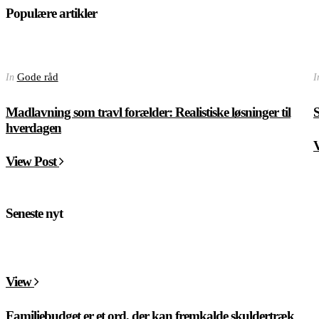
Populære artikler
Gode råd
In
I
Madlavning som travl forælder: Realistiske løsninger til
S
hverdagen
View Post
Seneste nyt
View
Familiebudget er et ord, der kan fremkalde skuldertræk