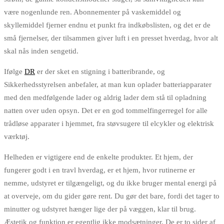
være nogenlunde ren. Abonnementer på vaskemiddel og
skyllemiddel fjerner endnu et punkt fra indkøbslisten, og det er de
små fjernelser, der tilsammen giver luft i en presset hverdag, hvor alt
skal nås inden sengetid.
Ifølge
DR
er der sket en stigning i batteribrande, og
Sikkerhedsstyrelsen anbefaler, at man kun oplader batteriapparater
med den medfølgende lader og aldrig lader dem stå til opladning
natten over uden opsyn. Det er en god tommelfingerregel for alle
trådløse apparater i hjemmet, fra støvsugere til elcykler og elektrisk
værktøj.
Helheden er vigtigere end de enkelte produkter. Et hjem, der
fungerer godt i en travl hverdag, er et hjem, hvor rutinerne er
nemme, udstyret er tilgængeligt, og du ikke bruger mental energi på
at overveje, om du gider gøre rent. Du gør det bare, fordi det tager to
minutter og udstyret hænger lige der på væggen, klar til brug.
Æstetik og funktion er egentlig ikke modsætninger. De er to sider af