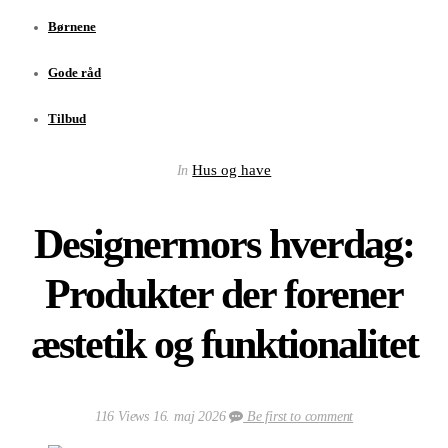
Børnene
Gode råd
Tilbud
Hus og have
In
Designermors hverdag:
Produkter der forener
æstetik og funktionalitet
116 Views
16. maj 2026
Be first to comment