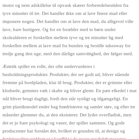
motor og nem adskillelse til opvask skærer forberedelsestiden fra
tyve minutter til tre. Det handler ikke om at lave finere mad eller
imponere nogen. Det handler om at lave den mad, du alligevel ville
lave, bare hurtigere. Og for en forælder med to børn under
skolealderen er forskellen mellem tyve og tre minutter lig med
forskellen mellem at lave mad fra bunden og bestille takeaway for
tredje gang den uge, med den dårlige samvittighed, der følger med.
Æstetik spiller en rolle, der ofte undervurderes i
husholdningsprodukter. Produkter, der ser godt ud, bliver stående
fremme på bordpladen, klar til brug. Produkter, der er grimme eller
klodsede, gemmes væk i skabe og bliver glemt. En pæn elkedel i mat
stål bliver brugt dagligt, fordi den står synligt og tilgængeligt. En
grim plastikmodel ender bag brødristeren og samler støv, og efter tre
måneder glemmer du, at den eksisterer. Det lyder overfladisk, men
det er jo bare psykologi og vaner, der spiller sammen. Og gode
producenter har forstået det, hvilket er grunden til, at design og