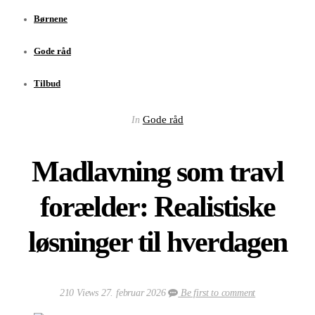
Børnene
Gode råd
Tilbud
Gode råd
In
Madlavning som travl
forælder: Realistiske
løsninger til hverdagen
210 Views
27. februar 2026
Be first to comment