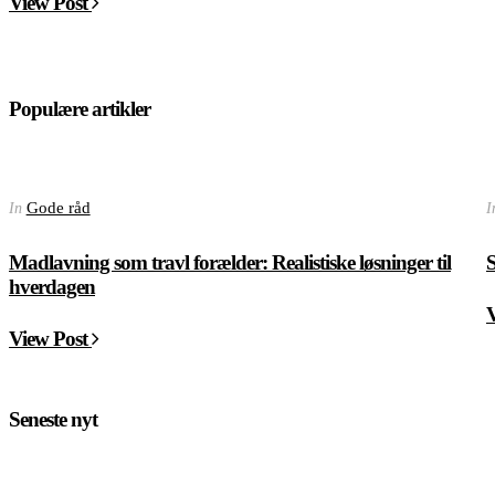
View Post
Populære artikler
Gode råd
In
I
Madlavning som travl forælder: Realistiske løsninger til
S
hverdagen
View Post
Seneste nyt