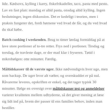
lide. Kødsovs, kylling i karry, fiskefrikadeller, taco, pasta med pesto.
Lav en fast plan: mandag er altid pasta, onsdag altid kylling. Ingen
beslutninger, ingen diskussion. Det er kedeligt i teorien, men i
praksis fungerer det, fordi børnene ved hvad de får, og du ved hvad
du skal købe.
Batch cooking i weekenden.
Brug to timer lørdag formiddag på at
lave store portioner af to-tre retter. Frys ned i portioner. Tirsdag og
torsdag, de travleste dage, er der mad klar i fryseren. Tøtid i
mikrobølgen: otte minutter. Færdig.
Måltidskasser til de værste uger.
Ikke nødvendigvis hver uge, men
som backup. De uger hvor alt vælter, og overskuddet er på nul.
Råvarerne leveres, opskriften er enkel, og det tager typisk 30
minutter. Ifølge en oversigt over
måltidskasser test og anmeldelser
varierer kvaliteten mellem udbyderne, så det giver mening at læse
sig lidt ind på, hvem der passer til ens families behov, inden man
bestiller.