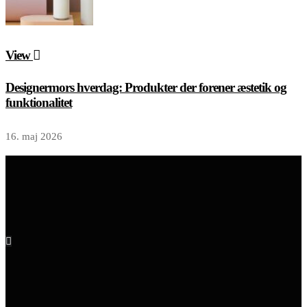
View
Designermors hverdag: Produkter der forener æstetik og
funktionalitet
16. maj 2026