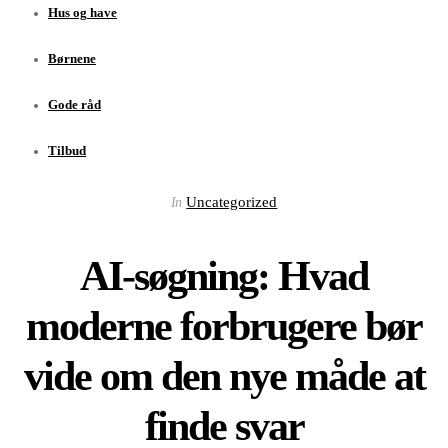
Hus og have
Børnene
Gode råd
Tilbud
Uncategorized
In
AI-søgning: Hvad
moderne forbrugere bør
vide om den nye måde at
finde svar