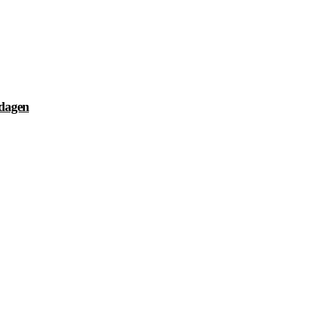
rdagen