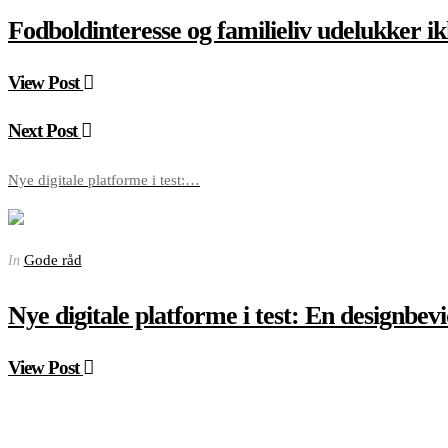
Fodboldinteresse og familieliv udelukker i
View Post
Next Post
Nye digitale platforme i test:…
Gode råd
In
Nye digitale platforme i test: En designbe
View Post