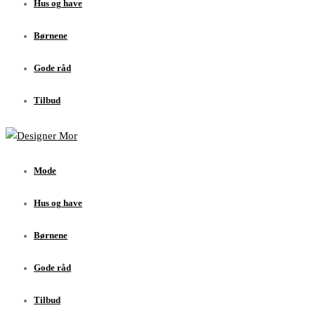
Hus og have
Børnene
Gode råd
Tilbud
Mode
Hus og have
Børnene
Gode råd
Tilbud