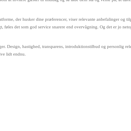
 Platforme, der husker dine præferencer, viser relevante anbefalinger og
gt, føles det som god service snarere end overvågning. Og det er jo netop
er. Design, hastighed, transparens, introduktionstilbud og personlig 
ive lidt endnu.