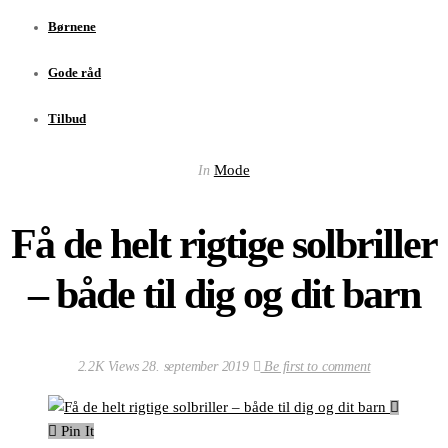
Børnene
Gode råd
Tilbud
Mode
In
Få de helt rigtige solbriller
– både til dig og dit barn
2.2K Views
28. september 2019
Be first to comment
Pin It