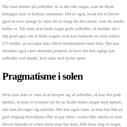
Når man tænker på solbriller, så er det ofte noget, som de fleste
betragter som et fashion statement. Det er også, hvad det er blevet
gjort til over mange år, men det er langt fra det eneste, som de mørke
briller er. Når man skal finde nogle gode solbriller, så handler det i
høj grad også om at finde nogen, som kan beskytte en mod solens
UV-stråler, så ens øjne ikke bliver bombarderet med dem. Det kan
desuden også være ekstremt praktisk at have det helt rigtige par
solbriller ved hånde, hvis man skal dyrke sport.
Pragmatisme i solen
Hvis man ikke er vant til at benytte sig af solbriller, så kan det godt
tænkes, at man er kommet ud for at skulle misse meget med øjnene,
når man bevæger sig udenfor. Det kan også være, at man har fået en
god omgang hovedpine efter et par timer i solen eller måske er man
blevet blændet af solen mens man har kørt. Alle disse ting er noget,