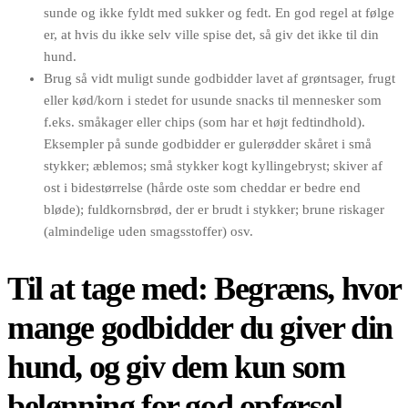
sunde og ikke fyldt med sukker og fedt. En god regel at følge
er, at hvis du ikke selv ville spise det, så giv det ikke til din
hund.
Brug så vidt muligt sunde godbidder lavet af grøntsager, frugt
eller kød/korn i stedet for usunde snacks til mennesker som
f.eks. småkager eller chips (som har et højt fedtindhold).
Eksempler på sunde godbidder er gulerødder skåret i små
stykker; æblemos; små stykker kogt kyllingebryst; skiver af
ost i bidestørrelse (hårde oste som cheddar er bedre end
bløde); fuldkornsbrød, der er brudt i stykker; brune riskager
(almindelige uden smagsstoffer) osv.
Til at tage med: Begræns, hvor
mange godbidder du giver din
hund, og giv dem kun som
belønning for god opførsel