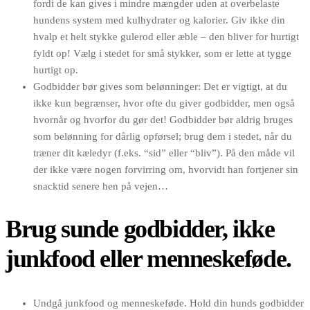
fordi de kan gives i mindre mængder uden at overbelaste
hundens system med kulhydrater og kalorier. Giv ikke din
hvalp et helt stykke gulerod eller æble – den bliver for hurtigt
fyldt op! Vælg i stedet for små stykker, som er lette at tygge
hurtigt op.
Godbidder bør gives som belønninger: Det er vigtigt, at du
ikke kun begrænser, hvor ofte du giver godbidder, men også
hvornår og hvorfor du gør det! Godbidder bør aldrig bruges
som belønning for dårlig opførsel; brug dem i stedet, når du
træner dit kæledyr (f.eks. “sid” eller “bliv”). På den måde vil
der ikke være nogen forvirring om, hvorvidt han fortjener sin
snacktid senere hen på vejen…
Brug sunde godbidder, ikke
junkfood eller menneskeføde.
Undgå junkfood og menneskeføde. Hold din hunds godbidder