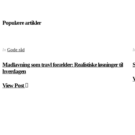
Populære artikler
Gode råd
In
I
Madlavning som travl forælder: Realistiske løsninger til
S
hverdagen
View Post