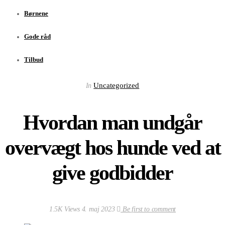
Børnene
Gode råd
Tilbud
Uncategorized
In
Hvordan man undgår
overvægt hos hunde ved at
give godbidder
1.5K Views
4. maj 2023
Be first to comment