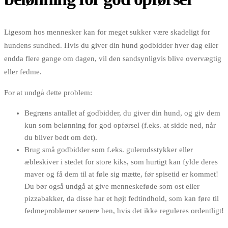
Ligesom hos mennesker kan for meget sukker være skadeligt for
hundens sundhed. Hvis du giver din hund godbidder hver dag eller
endda flere gange om dagen, vil den sandsynligvis blive overvægtig
eller fedme.
For at undgå dette problem:
Begræns antallet af godbidder, du giver din hund, og giv dem
kun som belønning for god opførsel (f.eks. at sidde ned, når
du bliver bedt om det).
Brug små godbidder som f.eks. gulerodsstykker eller
æbleskiver i stedet for store kiks, som hurtigt kan fylde deres
maver og få dem til at føle sig mætte, før spisetid er kommet!
Du bør også undgå at give menneskeføde som ost eller
pizzabakker, da disse har et højt fedtindhold, som kan føre til
fedmeproblemer senere hen, hvis det ikke reguleres ordentligt!